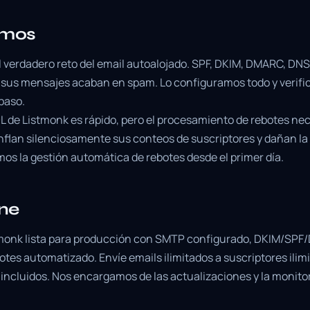
imos
el verdadero reto del email autoalojado. SPF, DKIM, DMARC, DNS
o, sus mensajes acaban en spam. Lo configuramos todo y verif
paso.
 de Listmonk es rápido, pero el procesamiento de rebotes nec
inflan silenciosamente sus conteos de suscriptores y dañan la
os la gestión automática de rebotes desde el primer día.
ene
tmonk lista para producción con SMTP configurado, DKIM/SPF
es automatizado. Envíe emails ilimitados a suscriptores ilimit
 incluidos. Nos encargamos de las actualizaciones y la monito