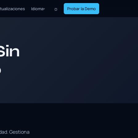
☼
tualizaciones
Idioma
Probar la Demo
▾
Sin
o
dad. Gestiona