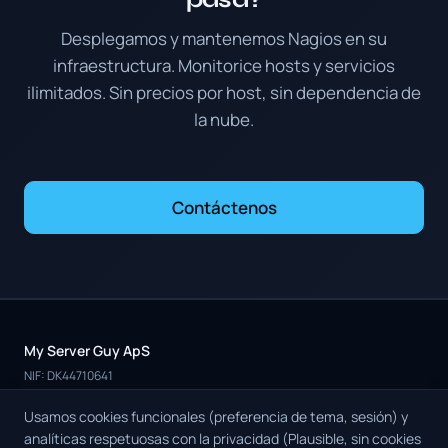
Desplegamos y mantenemos Nagios en su
infraestructura. Monitorice hosts y servicios
ilimitados. Sin precios por host, sin dependencia de
la nube.
Contáctenos
My Server Guy ApS
NIF: DK44710641
Plataforma
Servicios
Revisión de Salud
Precios
Nosotros
Contacto
Casos de Estudio
Actualizaciones
Términos y Condiciones
Usamos cookies funcionales (preferencia de tema, sesión) y
Privacidad
Cookies
analíticas respetuosas con la privacidad (Plausible, sin cookies