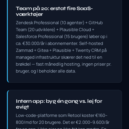
Team på 20: erstat fire SaaS-
værktøjer
Zendesk Professional (10 agenter) + GitHub
Team (20 udviklere) + Plausible Cloud +
Salesforce Professional (15 brugere) løber op i
ca. €30.000/år i abonnementer. Self-hosted
Zammad + Gitea + Plausible + Twenty CRM på
managed infrastruktur skærer det ned til en
brøkdel — fast månedlig hosting, ingen priser pr.
bruger, og I beholder alle data.
Intern app: byg én gang vs. lej for
evigt
Low-code-platforme som Retool koster €160–
800/md for 20 brugere. Det er €2.000–9.600/år