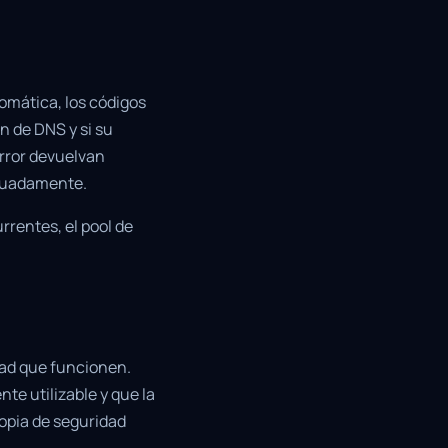
tomática, los códigos
n de DNS y si su
error devuelvan
ecuadamente.
rrentes, el pool de
dad que funcionen.
te utilizable y que la
opia de seguridad