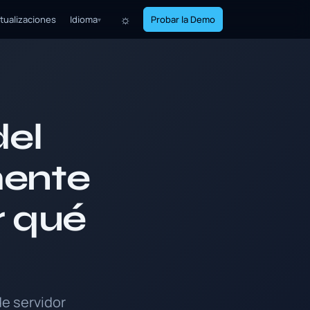
☼
tualizaciones
Idioma
Probar la Demo
▾
del
mente
 qué
e servidor