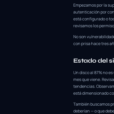
Empezamos por la supe
autenticación por con
está configurado o to
revisamos los permisos
No son vulnerabilidad
con prisa hace tres a
Estado del s
Un disco al 87% no es
mes que viene. Revisa
tendencias. Observamos
está dimensionado co
También buscamos pro
deberían — o que debe