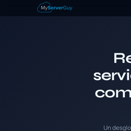
Re
serv
com
Un desglo