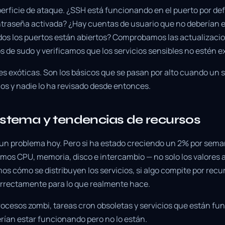
rficie de ataque. ¿SSH está funcionando en el puerto por de
traseña activada? ¿Hay cuentas de usuario que no deberían exi
dos los puertos están abiertos? Comprobamos las actualizaci
 de sudo y verificamos que los servicios sensibles no estén e
es exóticas. Son los básicos que se pasan por alto cuando un s
ños y nadie lo ha revisado desde entonces.
istema y tendencias de recursos
 un problema hoy. Pero si ha estado creciendo un 2% por sema
mos CPU, memoria, disco e intercambio — no solo los valores a
 cómo se distribuyen los servicios, si algo compite por recurs
rrectamente para lo que realmente hace.
cesos zombi, tareas cron obsoletas y servicios que están fu
rían estar funcionando pero no lo están.