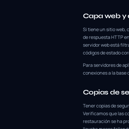
Capa web y 
Si tiene un sitio web,
de respuesta HTTP en 
servidor web está fil
códigos de estado co
Para servidores de apl
conexiones a la base d
Copias de se
Tener copias de segur
Verificamos que las co
restauración se ha pr
llevaba meses falland