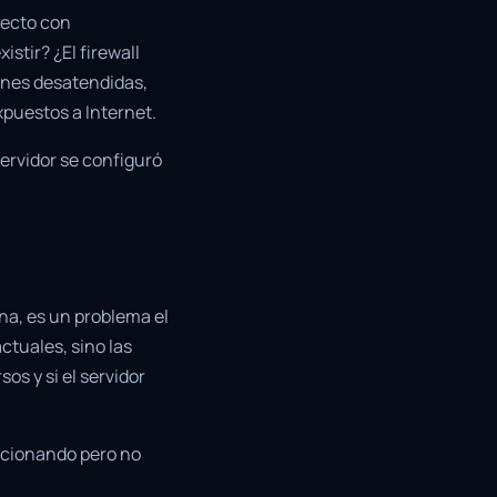
fecto con
stir? ¿El firewall
ones desatendidas,
xpuestos a Internet.
ervidor se configuró
na, es un problema el
ctuales, sino las
os y si el servidor
ncionando pero no